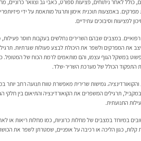
ם, כולל לאחר ניתוחים, פציעות ספורט, כאבי גב וצוואר כרוניים, מחלו
 מפרקים. באמצעות תוכנית אימון ותרגול מותאמת על ידי פיזיותפרי
ן לפציעות וסיבוכים עתידיים.
 רפואיים. במצבים שבהם השרירים נחלשים בעקבות חוסר פעילות, כ
ייצב את המפרקים ולשפר את היכולת לבצע פעולות שגרתיות. תרגילים
 פשוט במשקל הגוף עצמו, והם מותאמים לרמת הכוח של המטופל. כך
ת התפקוד הכולל של מערכת השריר-שלד.
 והקואורדינציה. גמישות שרירית מאפשרת טווח תנועה רחב יותר ב
במקביל, תרגילים המשפרים את הקואורדינציה והתיאום בין חלקי הג
ילות התנועתית.
ים במיוחד במצבים של מחלות כרוניות, כמו מחלות ריאות או לאח
ות קלות, כגון הליכה או רכיבה על אופניים, שמטרתן לשפר את הכושר