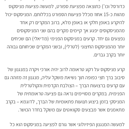
כדורסל וכו') כתוצאה מפציעת ספורט, למעשה פציעות מניסקוס
מהוות כ-15 אחוז מכלל פציעות הספורט בכללותם. המניסקוס יכול
להיקרע באופן חלקי או באופן מלא, ברוב המקרים רק אחד
מהמניסקוסים יפגע אך קיימים מקרים בהם שני המניסקוסים
נפצעים גם יחד. קרעים במניסקוס הפנימי (מדיאלי) הם שכיחים
יותר מהמניסקוס החיצוני (לטרלי), ובשני המקרים שכיחותם גבוהה
יותר בקרב גברים.
קרע מניסקוס על רקע טראומה לרוב יהיה אורכי ויקרה במנגנון של
סיבוב ברך חצי כפופה תוך נשיאת משקל עליה, מנגנון זה מזוהה גם
עם קרעים ברצועות הברך – הצולבת הקדמית והקולטרלית
הפנימית. במקרים מסויימים נראה גם פציעה טראומתית של
המניסקי בזמן ביצוע תנועות פתאומיות של הברך, לדוגמא – בקרב
מתאמנים אשר מבצעים סקוואטים עם משקל בחדר הכושר.
למעשה המנגנון הפיזיולוגי אשר גורם לפציעה במניסקוס הוא כל