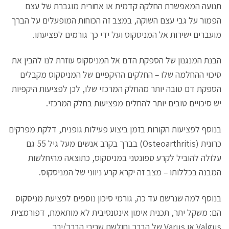
תנועה המאפשרת החלקה קדמית או אחורית מוגברת של עצם
הפמור על גבי עצם השוקה, במצב זה הכוחות המופעלים על הברך
מועברים ישירות אל המניסקוס ועל ידי כך גורמים לפציעתו.
הבנת המנגנון של הספקת הדם אל המניסקוס עוזרת לנו להבין את
סיכוי ההחלמה שלו – החלקים ההיקפיים של המניסקוס מקבלים
הספקת דם טובה יותר מהחלק המרכזי שלו, לכן לפציעות היקפיות
יש סיכויים טובים יותר להחלים מפציעות בחלק המרכזי.
בנוסף לפציעות הקורות בזמן ביצוע פעילות גופנית, דלקת מפרקים
כרונית (Osteoarthritis) בברך בקרב אנשים מעל גיל 55 גם
עלולה להוביל לקרע ספונטני במניסקוס, כתוצאה מהיחלשות
המבנה בכללותו – מצב זה יקרא קרע ניווני של המניסקוס.
בנוסף למה שנרשם עד כה, גורמי סיכון נוספים לפציעת מניסקוס
הם: משקל יתר, תכנית אימון אינטנסיבית לא מותאמת, דפורמצית
Valgus או Varus של הברך וחולשת שרירי הברך/ירך.