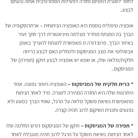
לחזור לשגרת היומיום וחזרה לפעילות הספורטיבית אותה נהגתם
לבצע..
אופציה טיפולית נוספת היא האופציה הניתוחית – ארתרוסקופיה של
הברך בה המנתח מחדיר מצלמה מיניאטורית דרך חתך זעיר
באיזור הברך. פרוצדורה זו מאפשרת למנתח להעריך באופן
אבסולוטי את מצב המניסקוס ולהחליט האם לבצע כריתה
חלקית/מלאה שלו, או שמא יש אופציה לבצע תיקון (תפירה) של
המניסקוס..
* כרית חלקית של המניסקוס –
האופציה היותר נפוצה. אחד
היתרונות שלה היא החזרה המהירה לשגרה. מיד לאחר הניתוח
מתאפשרת נשיאת משקל מלאה על הרגל, טווחי הברך כמעט ולא
נפגעים ותכנית השיקום לרוב תהיה קצרה.
* תפירה של המניסקוס –
תיקון של המניסקוס דורש החלמה שלו
לאחר הניתוח. נשיאת משקל על הרגל לרוב תהיה מוגבלת לאחר