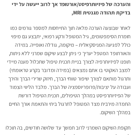
והערכה של פיזיותרפיסט/אורטופד אך לרוב ייעשה על ידי
בדיקת תהודה מגנטית MRI,
לאחר שבוצעה הערכה מלאה תוך התייחסות למספר גורמים כמו
חומרת הסימפטומים, גיל המטופל ורקע רפואי, יתבצע גם מיפוי
כולל לפגיעה המניסקיאלית – מיקומה, גודלה ואופייה. במידה
והאורתופד המטפל יעריך כי ניתן לבצע שיקום שמרני ללא ניתוח,
תופנו לפיזיותרפיה לצורך בניית תכנית טיפול שתכלול מענה מיידי
למצב האקוטי בו אתם נמצאים (במידה ומדובר בקרע טראומתי)
ותרגול מותאם לצורך שיפור טווחי הברך, חיזוק שרירי הברך והירך
ועבודה על יציבות/פרופריוספציה של הברך. מלבד הליווי הצמוד
של הפיזיותרפיסט במהלך הטיפולים, תכנית הטיפול דורשת
התמדה מירבית מצד המטופל לתרגול ביתי והתאמת אורך החיים
במהלך השיקום.
תקופת השיקום השמרני לרוב תמשך עד שלושה חודשים, בה תוכלו