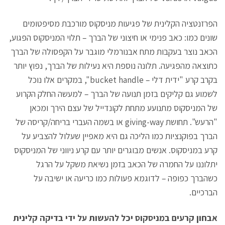
הפרזנטציה הקלינית של פגיעות מניסקוס מורכבת מסיפטומים
שונים כמו: כאב פנימי או חיצוני של הברך – תלוי המניסקוס הפגוע,
הכאב נוצר בעקבות מתח אבנורמלי מוגבר על הקפסולה של הברך
כתוצאה מהפגיעה. תלונה נוספת היא נעילות של הברך, נפוץ יותר
בקרב קרע "ידית דלי – bucket handle", במקרים אלו נוכל
לשמוע גם קליקים בזמן תנועה של הברך – למעשה החלק הקרוע
של המניסקוס מתנועע מתחת לקונדייל של עצם הירך ומכאן
"הרעש". תחושת giving-way או בשמה העברי בריחה/קריסה של
הברך בפוקנציות כמו הליכה גם היא מאפיין שעלול להצביע על
קרע במניסקוס. אנשים מבוגרים יותר עם קרע ניווני של המניסקוס
יתלוננו על החמרה של הכאב בזמן נשיאת משקל על הרגל
כשהברך כפופה – לדוגמא פעולות כמו כריעה או ישיבה על
הברכיים.
אבחון קרעים במניסקוס יכל להעשות על ידי בדיקה קלינית